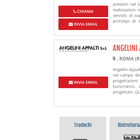
presenti nel 
realizzazioni 
CHIAMA
servizio di su
prototipi di 
INVIA EMAIL
realizzazioni p
progettazione,
arrivare alle m
attrezzato per
ANGELINI 
risultato profes
, ROMA (
Angelini Appalt
nel campo dell
progettazioni
INVIA EMAIL
burocratico,
progettato. Qu
Perché larchi
se la fattibili
pregio estet
accompagnano l
Traslochi
Ristruttura