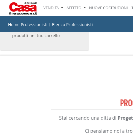
VENDITA
AFFITTO
NUOVE COSTRUZIONI
IL TUO CARRELLO
Home Professionisti
Elenco Professionisti
Non ci sono attualmente
prodotti nel tuo carrello
PRO
Stai cercando una ditta di
Proget
Ci pensiamo noi a trov