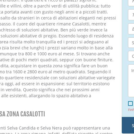
 e villini, oltre a parchi verdi di utilità pubblica; tutto
 portata avanti con gusto negli anni e a piccoli tratti.
salto da stranieri in cerca di abitazioni eleganti nei pressi
asso. Il cuore del quartiere rimane Casalotti, mentre
ch'esso di soluzioni abitative. Ben più verde invece la
 soluzioni abitative di pregio. Essendo luogo di residenza
area risulta molto tranquilla ed i prezzi si adeguano al
o (sia brevi che lunghi) i prezzi variano molto in base alla
comunque tra 800 e 1000 euro al mese. Si trovano anche
tative di pochi metri quadrati, seppur con buone finiture.
ita, acquistare in questa zona significa fare un buon
ano tra 1600 e 2800 euro al metro quadrato. Seguendo il
sto quartiere residenziale con soluzioni abitative variegate
ora oggi, ad essere in espansione: sul territorio esistono
li in vendita. Questo significa che nei prossimi anni
 alle esistenti, allargando lo spazio abitativo a
l'in
SA ZONA CASALOTTI
acenti Selva Candida e Selva Nera può rappresentare una
romana. La zona rimane, infatti, defilata rispetto al centro