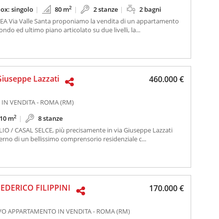
2
ox: singolo
80 m
2 stanze
2 bagni
A Via Valle Santa proponiamo la vendita di un appartamento
ondo ed ultimo piano articolato su due livelli, la...
Giuseppe Lazzati
460.000 €
 IN VENDITA - ROMA (RM)
2
10 m
8 stanze
IO / CASAL SELCE, più precisamente in via Giuseppe Lazzati
nterno di un bellissimo comprensorio residenziale c...
FEDERICO FILIPPINI
170.000 €
O APPARTAMENTO IN VENDITA - ROMA (RM)