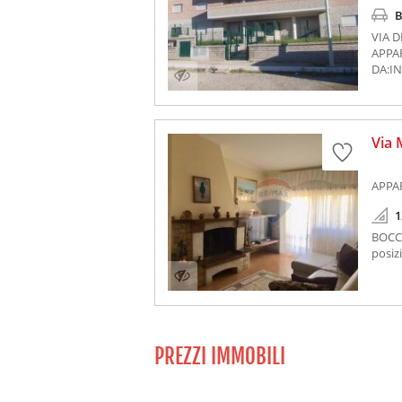
B
VIA 
APPA
DA:IN
Via 
APPA
1
BOCCE
posiz
PREZZI IMMOBILI