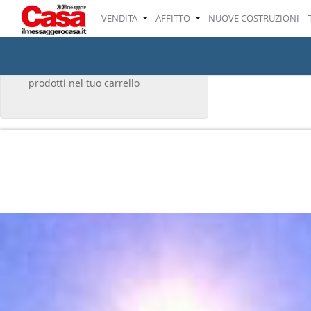
VENDITA
AFFITTO
NUOVE COSTRUZIONI
IL TUO CARRELLO
Non ci sono attualmente
prodotti nel tuo carrello