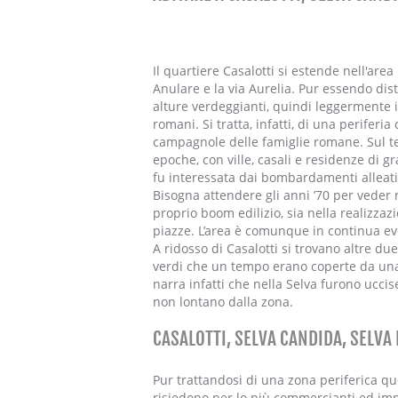
Il quartiere Casalotti si estende nell'area 
Anulare e la via Aurelia. Pur essendo dis
alture verdeggianti, quindi leggermente in 
romani. Si tratta, infatti, di una perifer
campagnole delle famiglie romane. Sul te
epoche, con ville, casali e residenze di g
fu interessata dai bombardamenti alleati
Bisogna attendere gli anni ’70 per veder r
proprio boom edilizio, sia nella realizzazi
piazze. L’area è comunque in continua ev
A ridosso di Casalotti si trovano altre d
verdi che un tempo erano coperte da una f
narra infatti che nella Selva furono ucc
non lontano dalla zona.
CASALOTTI, SELVA CANDIDA, SELVA 
Pur trattandosi di una zona periferica qu
risiedono per lo più commercianti ed impre