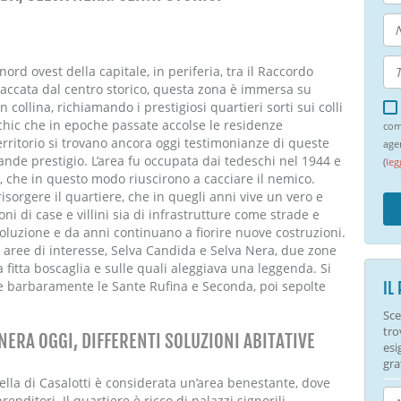
nord ovest della capitale, in periferia, tra il Raccordo
taccata dal centro storico, questa zona è immersa su
collina, richiamando i prestigiosi quartieri sorti sui colli
ia chic che in epoche passate accolse le residenze
com
rritorio si trovano ancora oggi testimonianze di queste
age
rande prestigio. L’area fu occupata dai tedeschi nel 1944 e
(
leg
, che in questo modo riuscirono a cacciare il nemico.
isorgere il quartiere, che in quegli anni vive un vero e
oni di case e villini sia di infrastrutture come strade e
oluzione e da anni continuano a fiorire nuove costruzioni.
ue aree di interesse, Selva Candida e Selva Nera, due zone
itta boscaglia e sulle quali aleggiava una leggenda. Si
ise barbaramente le Sante Rufina e Seconda, poi sepolte
IL
Sce
tro
NERA OGGI, DIFFERENTI SOLUZIONI ABITATIVE
esi
gra
ella di Casalotti è considerata un’area benestante, dove
nditori. Il quartiere è ricco di palazzi signorili,