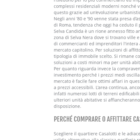
complessi residenziali moderni nonché ville
questo grazie ad un’evoluzione urbanistica
Negli anni ’80 e ’90 venne stata presa d’as
di Roma, tendenza che oggi ha ceduto il p
Selva Candida è un rione annesso fitto an
zona di Selva Nera dove si trovano ville e
di commercianti ed imprenditori l'intera 
mercato capitolino. Per soluzioni di affitt
tipologia di immobile scelto. Si rimane 
soluzioni a costi minori ma per unità abi
Per quanto riguarda invece la compravend
investimento perché i prezzi medi oscill
mercato è facile fare ottimi affari in que
a prezzi accessibili. L'area continua, anc
infatti numerosi lotti di terreni edificabi
ulteriori unità abitative si affiancheranno
disposizione.
PERCHÉ COMPRARE O AFFITTARE CA
Scegliere il quartiere Casalotti e le adi
valida alternativa alla classica periferia 