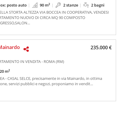
2
ox: posto auto
90 m
2 stanze
2 bagni
DELLA STORTA ALTEZZA VIA BOCCEA IN COOPERATIVA, VENDESI
RTAMENTO NUOVO DI CIRCA MQ 90 COMPOSTO
GRESSO,SALON...
Mainardo
235.000 €
RTAMENTO IN VENDITA - ROMA (RM)
2
20 m
A - CASAL SELCE, precisamente in via Mainardo, in ottima
ione, servizi pubblici e negozi, proponiamo in vendit...