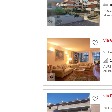
B
BOCCE
al sec
via 
VILLA
2
AUREL
all'i
via 
NUOV