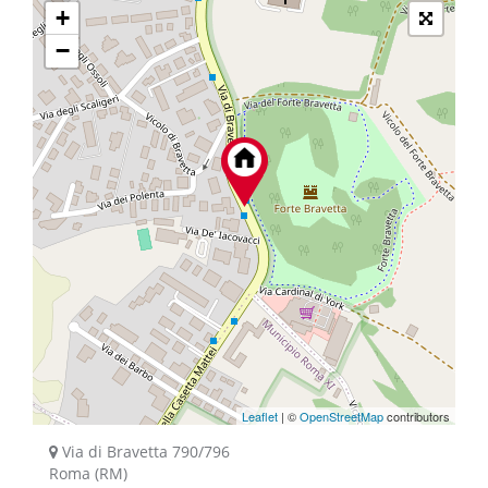
+
−
Leaflet
| ©
OpenStreetMap
contributors
Via di Bravetta 790/796
Roma (RM)