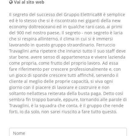
Vai al sito web
Il segreto del successo del Gruppo Elettrica88 è semplice
ed è lo stesso che si è riscontrato nei giganti della new
economy doltreoceano ed in qualche raro caso, ai primi
del 900 nel nostro paese. Il segreto - non segreto è laria
che si respira allinterno, il clima in cui si è immersi
lavorando in questo gruppo straordinario. Ferruccio
Travaglini ama ripetere che innanzi tutto il suo staff deve
star bene, avere senso di appartenenza e vivere lazienda
come propria, come frutto del proprio lavoro. Ad essa
fare riferimento per crescere professionalmente e, con
un gioco di sponde crescere tutti affinché, servendo il
cliente al meglio delle proprie capacità, si viva ogni
giorno con il piacere di lavorare e costruire e non
soltanto nellattesa reiterata della busta paga. Detto così
sembra fin troppo banale, eppure, tornando alle parole di
Travaglini, è la squadra che conta, è il gruppo che rende
forti, io da solo, non sarei riuscito a fare tutto questo.