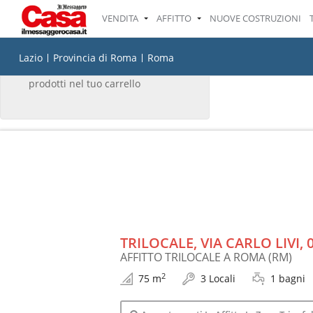
VENDITA
AFFITTO
NUOVE COSTRUZIONI
IL TUO CARRELLO
Lazio
Provincia di Roma
Roma
Non ci sono attualmente
prodotti nel tuo carrello
TRILOCALE, VIA CARLO LIVI,
AFFITTO TRILOCALE A ROMA (RM)
2
75 m
3 Locali
1 bagni