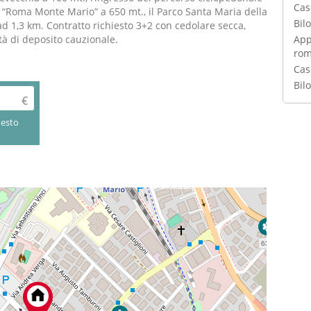
Cas
S. “Roma Monte Mario” a 650 mt., il Parco Santa Maria della
Bilo
 ad 1,3 km. Contratto richiesto 3+2 con cedolare secca,
App
tà di deposito cauzionale.
ro
Cas
Bilo
uesto
634m