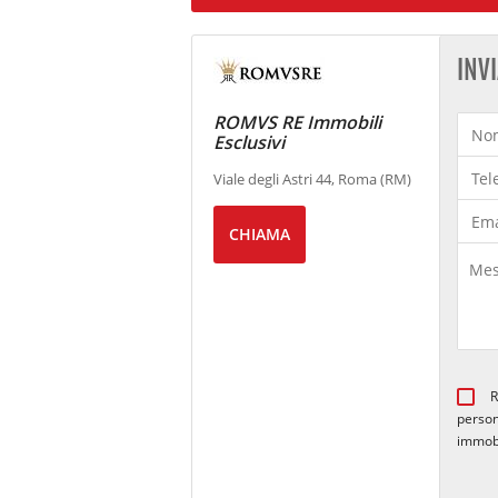
INV
ROMVS RE Immobili
Esclusivi
Viale degli Astri 44, Roma (RM)
CHIAMA
R
person
immob