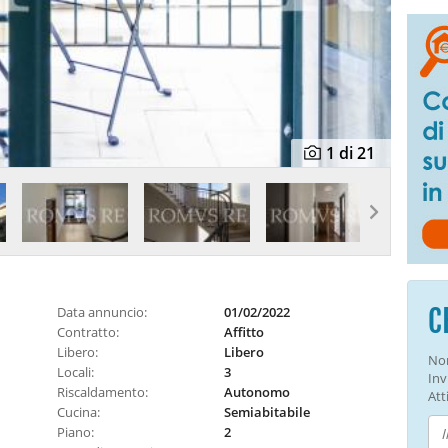
1
di 21
C
Data annuncio:
01/02/2022
Contratto:
Affitto
Libero:
Libero
Non
Locali:
3
Inv
Riscaldamento:
Autonomo
Atti
Cucina:
Semiabitabile
Piano:
2