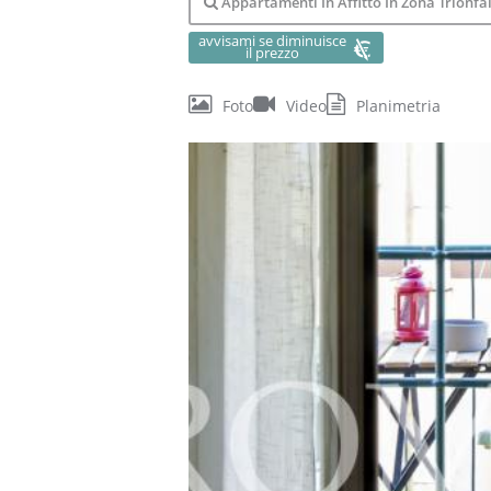
Appartamenti In Affitto In Zona Trionfa
avvisami se diminuisce
il prezzo
Foto
Video
Planimetria