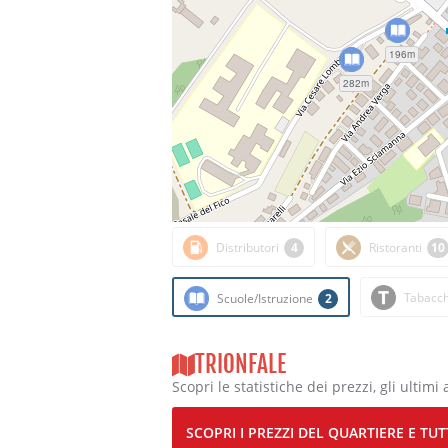
196m
282m
Distributori
4
Ristoranti
10
Tabacch
Scuole/Istruzione
2
TRIONFALE
Scopri le statistiche dei prezzi, gli ultimi 
SCOPRI I PREZZI DEL QUARTIERE E TUTT