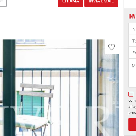
le
CHIAMA
INVIA EMAIL
INV
comu
all'
pres