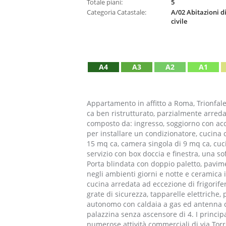
Totale piani:
5
Categoria Catastale:
A/02 Abitazioni di
civile
A4
A3
A2
A1
Appartamento in affitto a Roma, Trionfale
ca ben ristrutturato, parzialmente arreda
composto da: ingresso, soggiorno con acc
per installare un condizionatore, cucina 
15 mq ca, camera singola di 9 mq ca, cuc
servizio con box doccia e finestra, una soff
Porta blindata con doppio paletto, pavim
negli ambienti giorni e notte e ceramica in
cucina arredata ad eccezione di frigorifer
grate di sicurezza, tapparelle elettriche,
autonomo con caldaia a gas ed antenna ce
palazzina senza ascensore di 4. I principa
numerose attività commerciali di via Torr