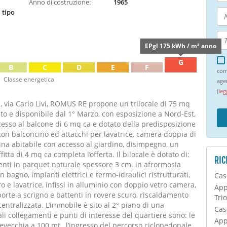
Anno di costruzione:
1965
 tipo
EPgl 175 kWh / m² anno
G
B
C
D
E
F
com
Classe energetica
age
(
leg
, via Carlo Livi, ROMUS RE propone un trilocale di 75 mq
to e disponibile dal 1° Marzo, con esposizione a Nord-Est,
esso al balcone di 6 mq ca e dotato della predisposizione
con balconcino ed attacchi per lavatrice, camera doppia di
ina abitabile con accesso al giardino, disimpegno, un
itta di 4 mq ca completa l’offerta. Il bilocale è dotato di:
RIC
enti in parquet naturale spessore 3 cm. in afrormosia
 bagno, impianti elettrici e termo-idraulici ristrutturati,
Case
o e lavatrice, infissi in alluminio con doppio vetro camera,
App
 porte a scrigno e battenti in rovere scuro, riscaldamento
Tri
ntralizzata. L’immobile è sito al 2° piano di una
Case
li collegamenti e punti di interesse del quartiere sono: le
App
evecchia a 100 mt., l’ingresso del percorso ciclopedonale