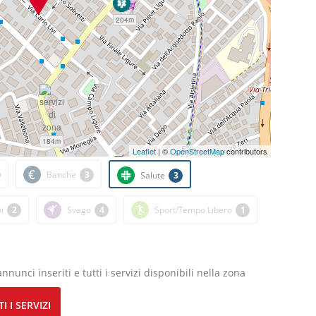
204m
184m
Leaflet
| ©
OpenStreetMap
contributors
Banche
3
Salute
3
i
2
Svago
4
Sport/Tempo Libero
1
annunci inseriti e tutti i servizi disponibili nella zona
I I SERVIZI