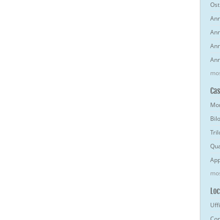
Osti
Ann
Ann
Ann
Ann
mos
Ca
Mon
Bil
Tri
Qua
App
mos
Loc
Uff
Com