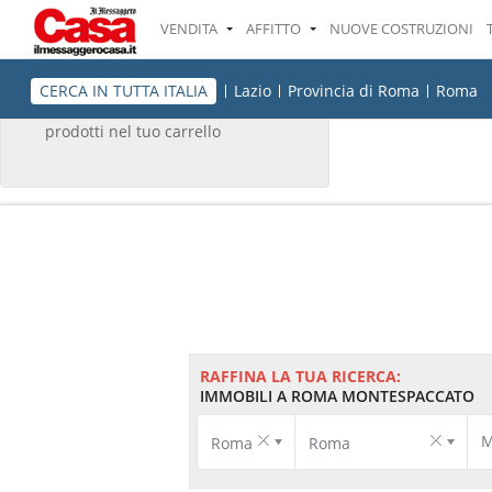
VENDITA
AFFITTO
NUOVE COSTRUZIONI
IL TUO CARRELLO
CERCA IN TUTTA ITALIA
Lazio
Provincia di Roma
Roma
Non ci sono attualmente
prodotti nel tuo carrello
RAFFINA LA TUA RICERCA:
IMMOBILI A ROMA MONTESPACCATO
M
Roma
Roma