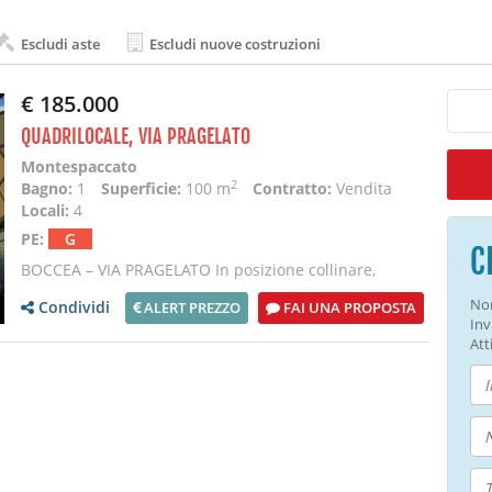
Escludi aste
Escludi nuove costruzioni
€ 185.000
QUADRILOCALE, VIA PRAGELATO
Montespaccato
2
Bagno:
1
Superficie:
100 m
Contratto:
Vendita
Locali:
4
PE:
G
C
BOCCEA – VIA PRAGELATO In posizione collinare,
contesto tranquillo, residenziale, silenzioso, ben co
Non
Condividi
ALERT PREZZO
FAI UNA PROPOSTA
Inv
Atti