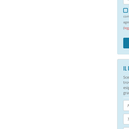
com
age
(
leg
IL
Sce
tro
esi
gra