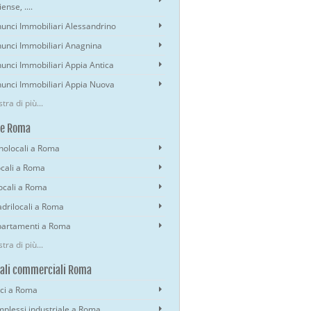
ense, ....
unci Immobiliari Alessandrino
unci Immobiliari Anagnina
unci Immobiliari Appia Antica
unci Immobiliari Appia Nuova
tra di più...
se Roma
olocali a Roma
ocali a Roma
locali a Roma
drilocali a Roma
artamenti a Roma
tra di più...
ali commerciali Roma
ici a Roma
plessi industriale a Roma