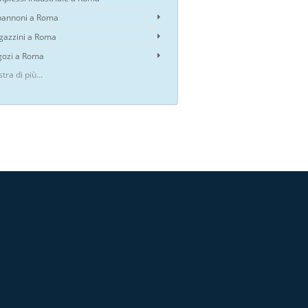
annoni a Roma
azzini a Roma
ozi a Roma
tra di più...