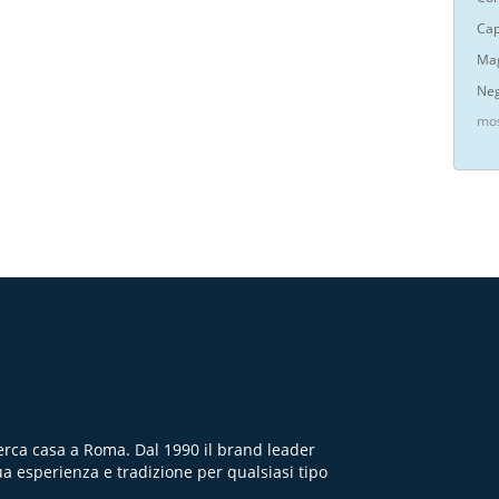
Cap
Mag
Neg
mos
cerca casa a Roma. Dal 1990 il brand leader
ua esperienza e tradizione per qualsiasi tipo