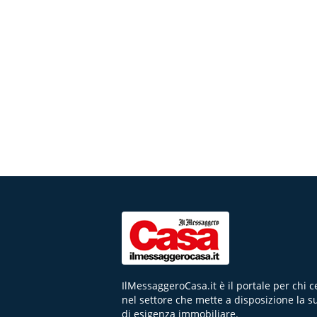
IlMessaggeroCasa.it è il portale per chi 
nel settore che mette a disposizione la s
di esigenza immobiliare.