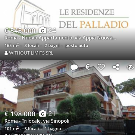
Previous
N
24
€ 545.000
Roma - Nuovo Appartamento, via Appia Nuova...
2
165 m
3 locali
2 bagni
posto auto
WITHOUT LIMITS SRL
Previous
N
21
€ 198.000
Roma - Trilocale, via Sinopoli
2
101 m
3 locali
1 bagno