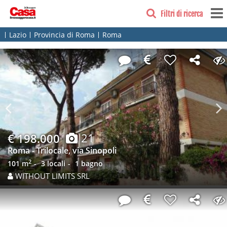
Filtri di ricerca
Lazio
Provincia di Roma
Roma
Previous
N
21
€ 198.000
Roma - Trilocale, via Sinopoli
2
101 m
3 locali
1 bagno
WITHOUT LIMITS SRL