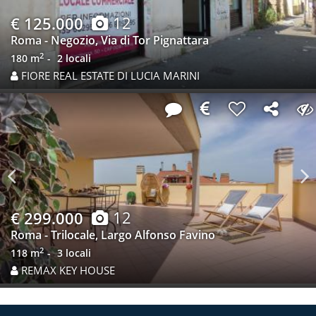
Previous
N
12
€ 125.000
Roma - Negozio, Via di Tor Pignattara
2
180 m
2 locali
FIORE REAL ESTATE DI LUCIA MARINI
Previous
N
12
€ 299.000
Roma - Trilocale, Largo Alfonso Favino
2
118 m
3 locali
REMAX KEY HOUSE