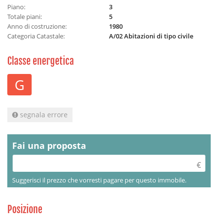
Piano:
3
Totale piani:
5
Anno di costruzione:
1980
Categoria Catastale:
A/02 Abitazioni di tipo civile
Classe energetica
G
segnala errore
Fai una proposta
Suggerisci il prezzo che vorresti pagare per questo immobile.
Posizione