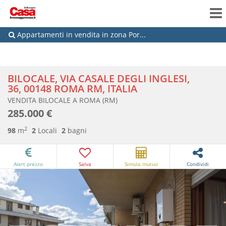
Appartamenti in vendita in zona Por...
BILOCALE, VIA CASALE DEGLI INGLESI,
36, 00148 ROMA RM, ITALIA
VENDITA BILOCALE A ROMA (RM)
285.000 €
2
98
m
2
Locali
2
bagni
Alert prezzo
Salva
Simula mutuo
Condividi