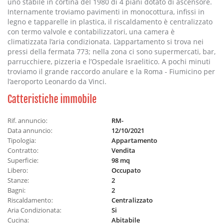
uno stabile in cortina del 1980 di 4 piani dotato di ascensore.
Internamente troviamo pavimenti in monocottura, infissi in
legno e tapparelle in plastica, il riscaldamento è centralizzato
con termo valvole e contabilizzatori, una camera è
climatizzata l’aria condizionata. L’appartamento si trova nei
pressi della fermata 773; nella zona ci sono supermercati, bar,
parrucchiere, pizzeria e l’Ospedale Israelitico. A pochi minuti
troviamo il grande raccordo anulare e la Roma - Fiumicino per
l’aeroporto Leonardo da Vinci.
Catteristiche immobile
Rif. annuncio:
RM-
Data annuncio:
12/10/2021
Tipologia:
Appartamento
Contratto:
Vendita
Superficie:
98 mq
Libero:
Occupato
Stanze:
2
Bagni:
2
Riscaldamento:
Centralizzato
Aria Condizionata:
Si
Cucina:
Abitabile