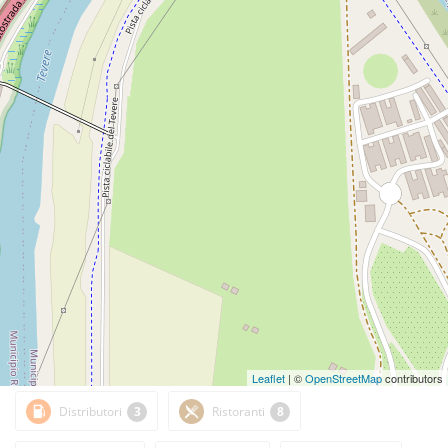
Leaflet
| ©
OpenStreetMap
contributors
Distributori
3
Ristoranti
8