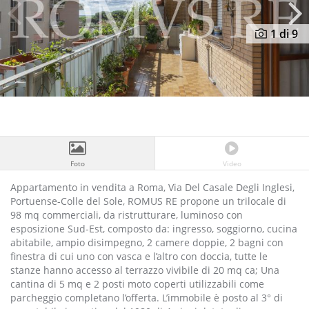
Previous
N
1
di 9
Foto
Video
Appartamento in vendita a Roma, Via Del Casale Degli Inglesi,
Portuense-Colle del Sole, ROMUS RE propone un trilocale di
98 mq commerciali, da ristrutturare, luminoso con
esposizione Sud-Est, composto da: ingresso, soggiorno, cucina
abitabile, ampio disimpegno, 2 camere doppie, 2 bagni con
finestra di cui uno con vasca e l’altro con doccia, tutte le
stanze hanno accesso al terrazzo vivibile di 20 mq ca; Una
cantina di 5 mq e 2 posti moto coperti utilizzabili come
parcheggio completano l’offerta. L’immobile è posto al 3° di