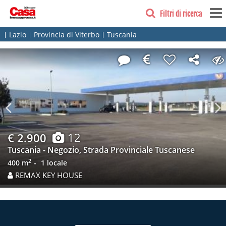
Filtri di ricerca
Lazio
Provincia di Viterbo
Tuscania
Previous
N
12
€ 2.900
Tuscania - Negozio, Strada Provinciale Tuscanese
2
400 m
1 locale
REMAX KEY HOUSE