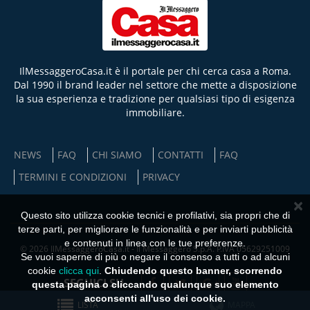
IlMessaggeroCasa.it è il portale per chi cerca casa a Roma.
Dal 1990 il brand leader nel settore che mette a disposizione
la sua esperienza e tradizione per qualsiasi tipo di esigenza
immobiliare.
NEWS
FAQ
CHI SIAMO
CONTATTI
FAQ
TERMINI E CONDIZIONI
PRIVACY
×
Questo sito utilizza cookie tecnici e profilativi, sia propri che di
terze parti, per migliorare le funzionalità e per inviarti pubblicità
e contenuti in linea con le tue preferenze.
© 2026 IlMessaggeroCasa.it - Il Messaggero S.p.A. P.IVA 05629251009
Se vuoi saperne di più o negare il consenso a tutti o ad alcuni
cookie
clicca qui
.
Chiudendo questo banner, scorrendo
SEGUICI SU
questa pagina o cliccando qualunque suo elemento
acconsenti all'uso dei cookie.
LISTA
MAPPA