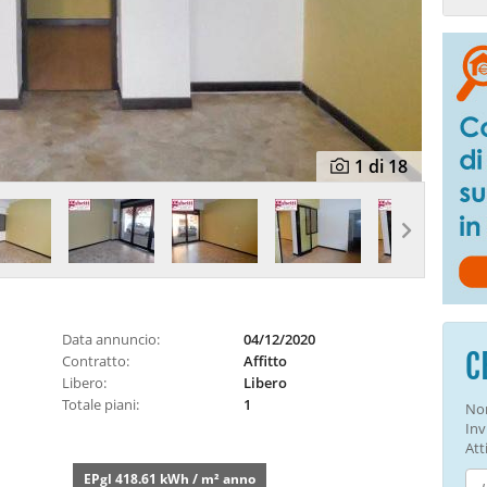
1
di 18
Data annuncio:
04/12/2020
C
Contratto:
Affitto
Libero:
Libero
Totale piani:
1
Non
Inv
Atti
EPgl 418.61 kWh / m² anno