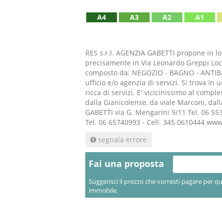
A4
A3
A2
A1
RES s.r.l. AGENZIA GABETTI propone in l
precisamente in Via Leonardo Greppi Loca
composto da: NEGOZIO - BAGNO - ANTIBAGN
ufficio e/o agenzia di servizi. Si trova i
ricca di servizi. E' vicicinissimo al comp
dalla Gianicolense, da viale Marconi, da
GABETTI via G. Mengarini 9/11 Tel. 06 553
Tel. 06 65740993 - Cell. 345 0610444 www
segnala errore
Fai una proposta
Suggerisci il prezzo che vorresti pagare per q
immobile.