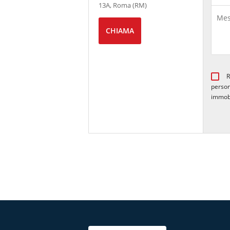
13A, Roma (RM)
CHIAMA
R
person
immob