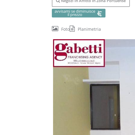
Negozi In Affitto In Zona Portuense
avvisami se diminuisce
il prezzo
Foto
Planimetria