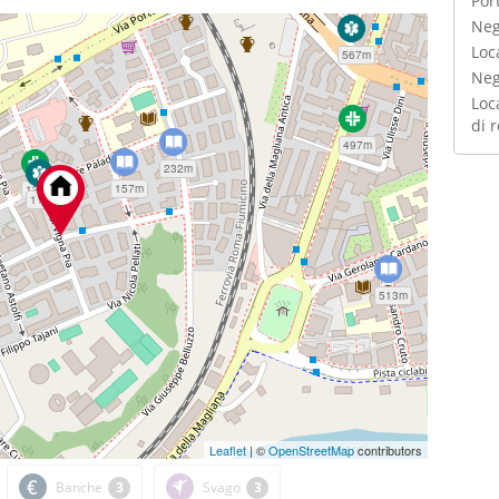
Por
Neg
Loc
567m
Neg
Loc
di 
497m
232m
157m
137m
119m
513m
Leaflet
| ©
OpenStreetMap
contributors
Banche
3
Svago
3