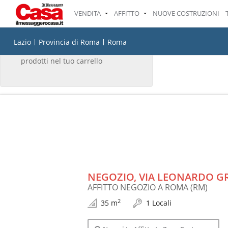
VENDITA
AFFITTO
NUOVE COSTRUZIONI
IL TUO CARRELLO
Lazio
Provincia di Roma
Roma
Non ci sono attualmente
prodotti nel tuo carrello
NEGOZIO, VIA LEONARDO G
AFFITTO NEGOZIO A ROMA (RM)
2
35 m
1 Locali