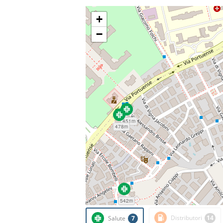
+
−
451m
478m
542m
Distributori
14
Salute
7