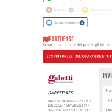
Ristoranti
22
Supermercati/C
Scuole/Istruzione
3
PORTUENSE
Scopri le statistiche dei prezzi, gli ultimi 
SCOPRI I PREZZI DEL QUARTIERE E TUTT
INV
GABETTI RES
VIA G.MENGARINI 9 / 11 - V.LE
DEI COLLI PORTUENSI 397 /
399 - VIA ENRICO FERMI 13 /