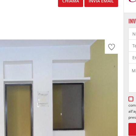
CHIAMA
INVIA EMAIL
INV
comu
all'
pres