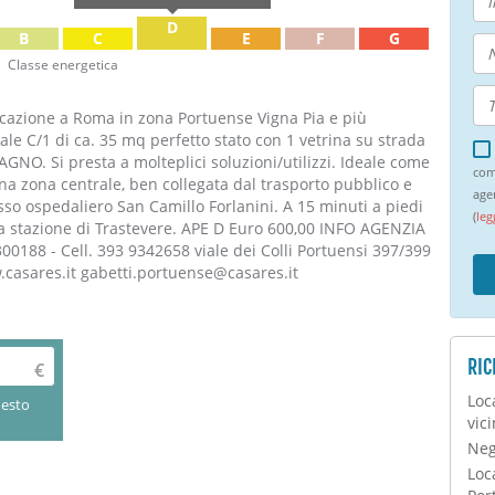
D
B
C
E
F
G
Classe energetica
ocazione a Roma in zona Portuense Vigna Pia e più
le C/1 di ca. 35 mq perfetto stato con 1 vetrina su strada
O. Si presta a molteplici soluzioni/utilizzi. Ideale come
com
n una zona centrale, ben collegata dal trasporto pubblico e
age
lesso ospedaliero San Camillo Forlanini. A 15 minuti a piedi
(
leg
lla stazione di Trastevere. APE D Euro 600,00 INFO AGENZIA
00188 - Cell. 393 9342658 viale dei Colli Portuensi 397/399
.casares.it gabetti.portuense@casares.it
RIC
Loc
uesto
vic
Neg
Loc