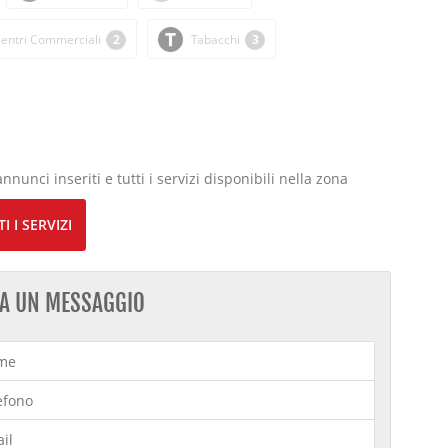
entri Commerciali
2
Tabacchi
3
annunci inseriti e tutti i servizi disponibili nella zona
I I SERVIZI
IA UN MESSAGGIO