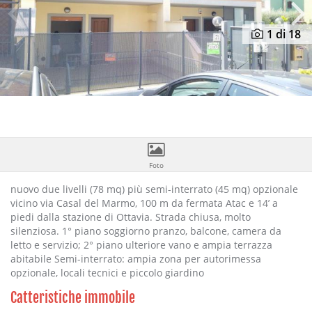
Previous
N
1
di 18
Foto
nuovo due livelli (78 mq) più semi-interrato (45 mq) opzionale
vicino via Casal del Marmo, 100 m da fermata Atac e 14’ a
piedi dalla stazione di Ottavia. Strada chiusa, molto
silenziosa. 1° piano soggiorno pranzo, balcone, camera da
letto e servizio; 2° piano ulteriore vano e ampia terrazza
abitabile Semi-interrato: ampia zona per autorimessa
opzionale, locali tecnici e piccolo giardino
Catteristiche immobile