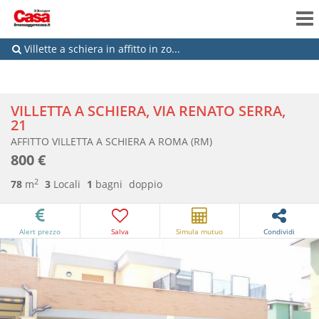
Villette a schiera in affitto in zo...
VILLETTA A SCHIERA, VIA RENATO SERRA,
21
AFFITTO VILLETTA A SCHIERA A ROMA (RM)
800 €
2
78
m
3
Locali
1
bagni
doppio
Alert prezzo
Salva
Simula mutuo
Condividi