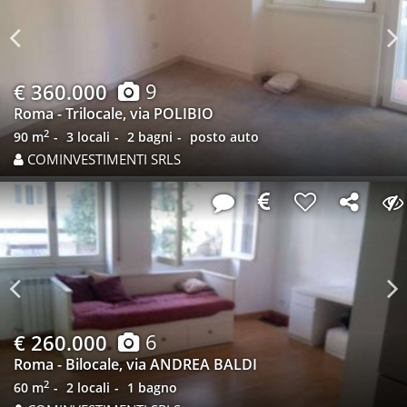
Previous
N
9
€ 360.000
Roma - Trilocale, via POLIBIO
2
90 m
3 locali
2 bagni
posto auto
COMINVESTIMENTI SRLS
Previous
N
6
€ 260.000
Roma - Bilocale, via ANDREA BALDI
2
60 m
2 locali
1 bagno