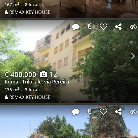
2
167 m
8 locali
REMAX KEY HOUSE
Previous
N
12
€ 400.000
Roma - Trilocale, via Pereira
2
135 m
3 locali
REMAX KEY HOUSE