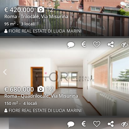
Previous
N
12
€ 420.000
Roma - Trilocale, Via Misurina
2
95 m
3 locali
FIORE REAL ESTATE DI LUCIA MARINI
Previous
N
12
€ 680.000
Roma - Quadrilocale, Via Misurina
2
150 m
4 locali
FIORE REAL ESTATE DI LUCIA MARINI