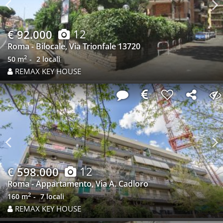
Previous
N
12
€ 92.000
Roma - Bilocale, Via Trionfale 13720
2
50 m
2 locali
REMAX KEY HOUSE
Previous
N
12
€ 598.000
Roma - Appartamento, Via A. Cadloro
2
160 m
7 locali
REMAX KEY HOUSE