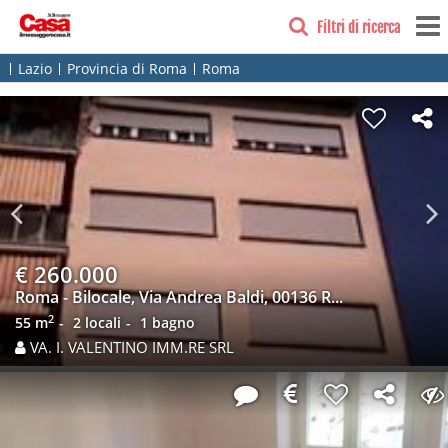
Filtri di ricerca
Lazio
Provincia di Roma
Roma
Previous
N
€ 260.000
Roma - Bilocale, Via Andrea Baldi, 00136 R...
2
55 m
2 locali
1 bagno
VA. I. VALENTINO IMM.RE SRL