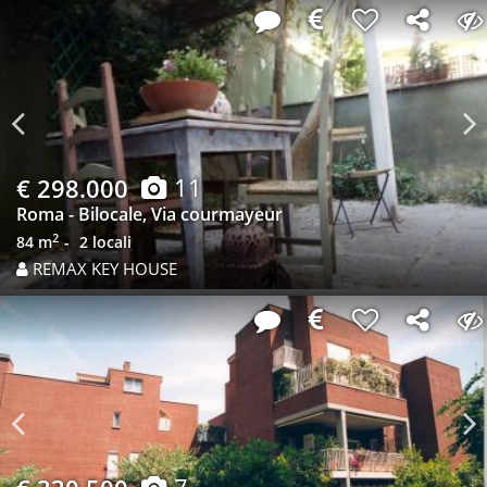
Previous
N
11
€ 298.000
Roma - Bilocale, Via courmayeur
2
84 m
2 locali
REMAX KEY HOUSE
Previous
N