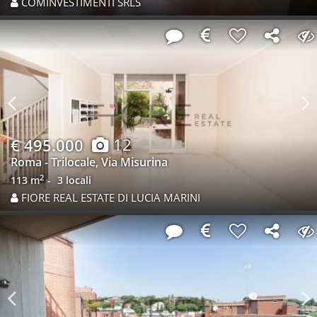
COMINVESTIMENTI SRLS
Previous
N
12
€ 495.000
Roma - Trilocale, Via Misurina
2
113 m
3 locali
FIORE REAL ESTATE DI LUCIA MARINI