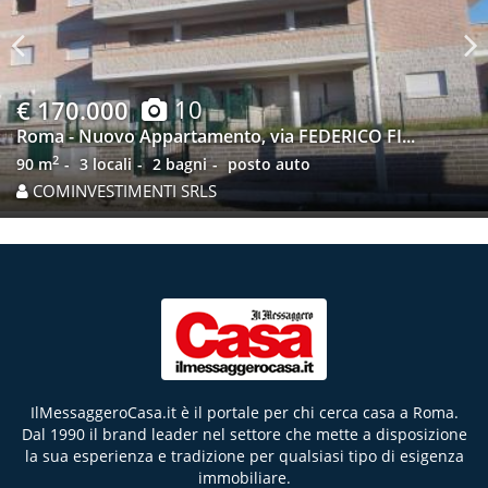
Previous
N
10
€ 170.000
Roma - Nuovo Appartamento, via FEDERICO FI...
2
90 m
3 locali
2 bagni
posto auto
COMINVESTIMENTI SRLS
IlMessaggeroCasa.it è il portale per chi cerca casa a Roma.
Dal 1990 il brand leader nel settore che mette a disposizione
la sua esperienza e tradizione per qualsiasi tipo di esigenza
immobiliare.