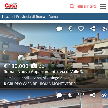
Filtri di ricerca
Lazio
Provincia di Roma
Roma
Previous
N
33
€ 180.000
Roma - Nuovo Appartamento, via di Valle Sa...
2
80 m
3 locali
2 bagni
singolo
GRUPPO CASA RE - ROMA MONTEVERDE