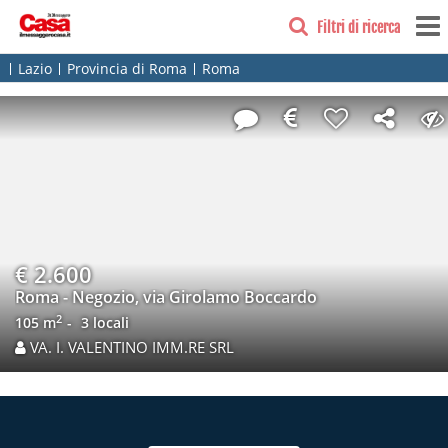
Filtri di ricerca
Lazio
Provincia di Roma
Roma
€ 2.600
Roma - Negozio, via Girolamo Boccardo
2
105 m
3 locali
VA. I. VALENTINO IMM.RE SRL