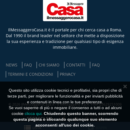
IlMessaggeroCasa.it è il portale per chi cerca casa a Roma.
Dal 1990 il brand leader nel settore che mette a disposizione
la sua esperienza e tradizione per qualsiasi tipo di esigenza
immobiliare.
NEWS
FAQ
CHI SIAMO
CONTATTI
FAQ
TERMINI E CONDIZIONI
PRIVACY
×
Questo sito utilizza cookie tecnici e profilativi, sia propri che di
terze parti, per migliorare le funzionalità e per inviarti pubblicità
e contenuti in linea con le tue preferenze.
© 2026 IlMessaggeroCasa.it - Il Messaggero S.p.A. P.IVA 05629251009
Se vuoi saperne di più o negare il consenso a tutti o ad alcuni
cookie
clicca qui
.
Chiudendo questo banner, scorrendo
SEGUICI SU
questa pagina o cliccando qualunque suo elemento
acconsenti all'uso dei cookie.
LISTA
MAPPA