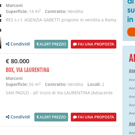
Marconi
2
Superficie:
14 m
Contratto:
Vendita
RES s.r.l. AGENZIA GABETTI propone in vendita a Roma
in zona Marconi a pochi passi da piazzale della
Condividi
ALERT PREZZO
FAI UNA PROPOSTA
A
€ 80.000
BOX, VIA LAURENTINA
Ann
Marconi
Ann
2
Superficie:
55 m
Contratto:
Vendita
Locali:
2
Ann
SAN PAOLO - all' inizio di Via LAURENTINA (Adiacente
Ann
alla Metro MARCONI): Proponiamo la vendita di u
Ann
Ann
Condividi
ALERT PREZZO
FAI UNA PROPOSTA
An
Ann