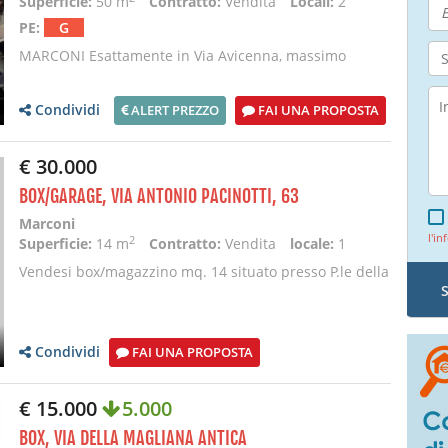
Superficie:
50 m
Contratto:
Vendita
Locali:
2
PE:
G
MARCONI Esattamente in Via Avicenna, massimo
reddito con un minimo investimento. Splendido
negozio c
Condividi
ALERT PREZZO
FAI UNA PROPOSTA
€ 30.000
BOX/GARAGE, VIA ANTONIO PACINOTTI, 63
Marconi
l'in
2
Superficie:
14 m
Contratto:
Vendita
locale:
1
Vendesi box/magazzino mq. 14 situato presso P.le della
Radio c/o complesso "Mulini Biondi", cancel
Condividi
FAI UNA PROPOSTA
€ 15.000
5.000
BOX, VIA DELLA MAGLIANA ANTICA