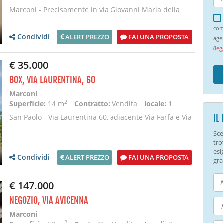
Marconi - Precisamente in via Giovanni Maria della
Torre, proponiamo un appartamento al piano 5° lum
com
Condividi
ALERT PREZZO
FAI UNA PROPOSTA
age
(
leg
€ 35.000
BOX, VIA LAURENTINA, 60
Marconi
2
Superficie:
14 m
Contratto:
Vendita
locale:
1
San Paolo - Via Laurentina 60, adiacente Via Farfa e Via
IL
Casamari: In garage di recente costruzione
Sce
tro
esi
Condividi
ALERT PREZZO
FAI UNA PROPOSTA
gra
€ 147.000
NEGOZIO, VIA AVICENNA
Marconi
2