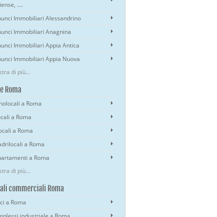
ense, ....
unci Immobiliari Alessandrino
unci Immobiliari Anagnina
unci Immobiliari Appia Antica
unci Immobiliari Appia Nuova
tra di più...
se Roma
olocali a Roma
ocali a Roma
locali a Roma
drilocali a Roma
artamenti a Roma
tra di più...
ali commerciali Roma
ici a Roma
plessi industriale a Roma