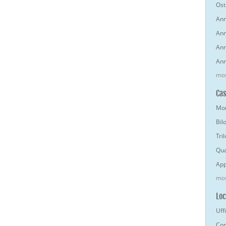
Osti
Ann
Ann
Ann
Ann
mos
Ca
Mon
Bil
Tri
Qua
App
mos
Loc
Uff
Com