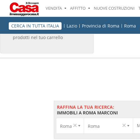
VENDITA
AFFITTO
NUOVE COSTRUZIONI
IL TUO CARRELLO
CERCA IN TUTTA ITALIA
Lazio
Provincia di Roma
Roma
Non ci sono attualmente
prodotti nel tuo carrello
RAFFINA LA TUA RICERCA:
IMMOBILI A ROMA MARCONI
M
Roma
Roma