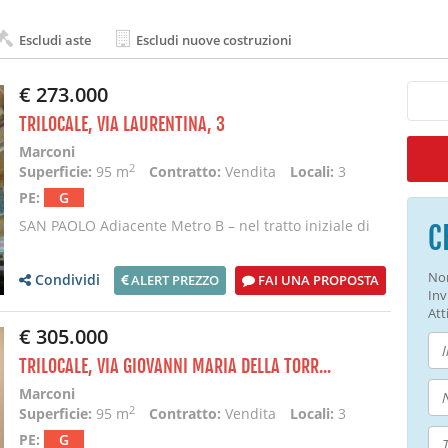
Escludi aste
Escludi nuove costruzioni
€ 273.000
TRILOCALE, VIA LAURENTINA, 3
Marconi
2
Superficie:
95 m
Contratto:
Vendita
Locali:
3
PE:
G
SAN PAOLO Adiacente Metro B – nel tratto iniziale di
C
VIA LAURENTINA, angolo Via G. Gozzi: Proponiam
Non
Condividi
ALERT PREZZO
FAI UNA PROPOSTA
Inv
Atti
€ 305.000
TRILOCALE, VIA GIOVANNI MARIA DELLA TORR...
Marconi
2
Superficie:
95 m
Contratto:
Vendita
Locali:
3
PE:
G