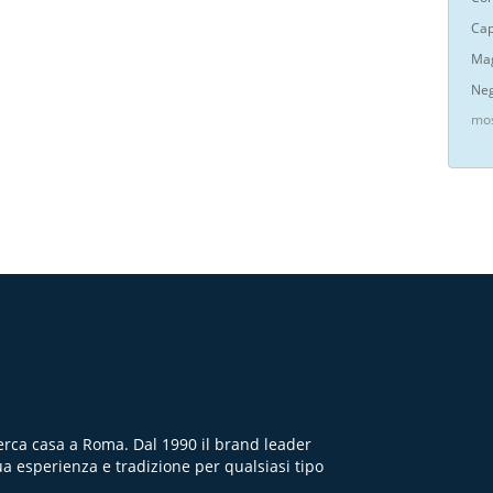
Cap
Mag
Neg
mos
cerca casa a Roma. Dal 1990 il brand leader
ua esperienza e tradizione per qualsiasi tipo