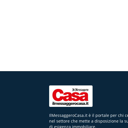
IlMessaggeroCasa.it è il portale per chi 
nel settore che mette a disposizione la s
di esigenza immobiliare.