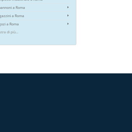
annoni a Roma
azzini a Roma
ozi a Roma
tra di più...