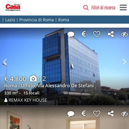
Filtri di ricerca
Lazio
Provincia di Roma
Roma
Previous
N
12
€ 4.800
Roma - Ufficio, Via Alessandro De Stefani
2
330 m
15 locali
REMAX KEY HOUSE