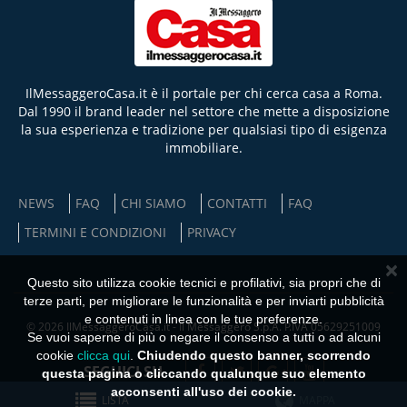
IlMessaggeroCasa.it è il portale per chi cerca casa a Roma.
Dal 1990 il brand leader nel settore che mette a disposizione
la sua esperienza e tradizione per qualsiasi tipo di esigenza
immobiliare.
NEWS
FAQ
CHI SIAMO
CONTATTI
FAQ
TERMINI E CONDIZIONI
PRIVACY
×
Questo sito utilizza cookie tecnici e profilativi, sia propri che di
terze parti, per migliorare le funzionalità e per inviarti pubblicità
e contenuti in linea con le tue preferenze.
© 2026 IlMessaggeroCasa.it - Il Messaggero S.p.A. P.IVA 05629251009
Se vuoi saperne di più o negare il consenso a tutti o ad alcuni
cookie
clicca qui
.
Chiudendo questo banner, scorrendo
SEGUICI SU
questa pagina o cliccando qualunque suo elemento
acconsenti all'uso dei cookie.
LISTA
MAPPA