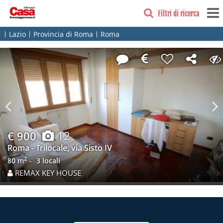
Filtri di ricerca
Lazio
Provincia di Roma
Roma
Previous
N
12
€ 900
Roma - Trilocale, via Sisto IV
2
80 m
3 locali
REMAX KEY HOUSE