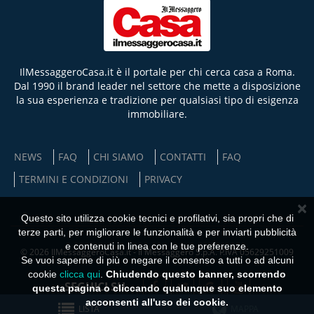
IlMessaggeroCasa.it è il portale per chi cerca casa a Roma.
Dal 1990 il brand leader nel settore che mette a disposizione
la sua esperienza e tradizione per qualsiasi tipo di esigenza
immobiliare.
NEWS
FAQ
CHI SIAMO
CONTATTI
FAQ
TERMINI E CONDIZIONI
PRIVACY
×
Questo sito utilizza cookie tecnici e profilativi, sia propri che di
terze parti, per migliorare le funzionalità e per inviarti pubblicità
e contenuti in linea con le tue preferenze.
© 2026 IlMessaggeroCasa.it - Il Messaggero S.p.A. P.IVA 05629251009
Se vuoi saperne di più o negare il consenso a tutti o ad alcuni
cookie
clicca qui
.
Chiudendo questo banner, scorrendo
SEGUICI SU
questa pagina o cliccando qualunque suo elemento
acconsenti all'uso dei cookie.
LISTA
MAPPA