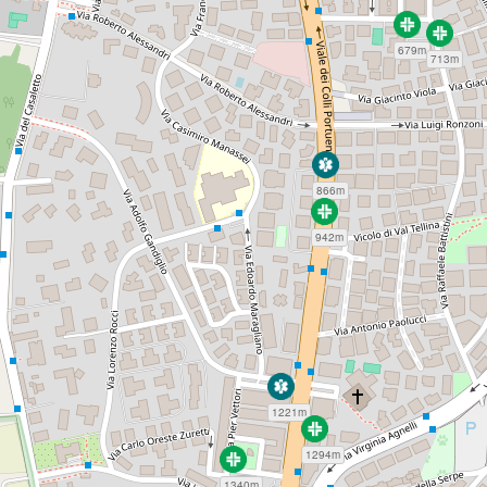
679m
713m
866m
942m
1221m
1294m
1340m