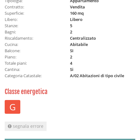
Tipologia:
Appartamento
Contratto:
Vendita
Superficie:
160 mq
Libero:
Libero
Stanze:
5
Bagni:
2
Riscaldamento:
Centralizzato
Cucina:
Abitabile
Balcone:
SI
Piano:
2
Totale piani:
4
Cantina:
Si
Categoria Catastale:
A/02 Abitazioni di tipo civile
Classe energetica
G
segnala errore