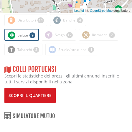
Leaflet
| ©
OpenStreetMap
contributors
1471m
Distributori
14
Banche
4
Svago
12
Ristoranti
7
Salute
9
Tabacchi
3
Scuole/Istruzione
1
COLLI PORTUENSI
Scopri le statistiche dei prezzi, gli ultimi annunci inseriti e
tutti i servizi disponibili nella zona
SCOPRI IL QUARTIERE
SIMULATORE MUTUO