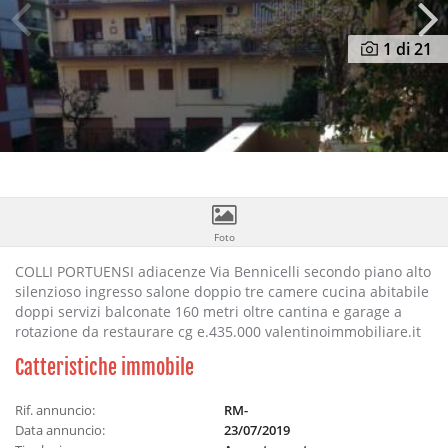
Previous
N
1
di 21
Foto
COLLI PORTUENSI adiacenze Via Bennicelli secondo piano alto
silenzioso ingresso salone doppio tre camere cucina abitabile
doppi servizi balconate 160 metri oltre cantina e garage a
rotazione da restaurare cg e.435.000 valentinoimmobiliare.it
Catteristiche immobile
Rif. annuncio:
RM-
Data annuncio:
23/07/2019