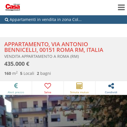
Appartamenti in vendita in zona Col...
APPARTAMENTO, VIA ANTONIO
BENNICELLI, 00151 ROMA RM, ITALIA
VENDITA APPARTAMENTO A ROMA (RM)
435.000 €
2
160
m
5
Locali
2
bagni
Alert prezzo
Salva
Simula mutuo
Condividi