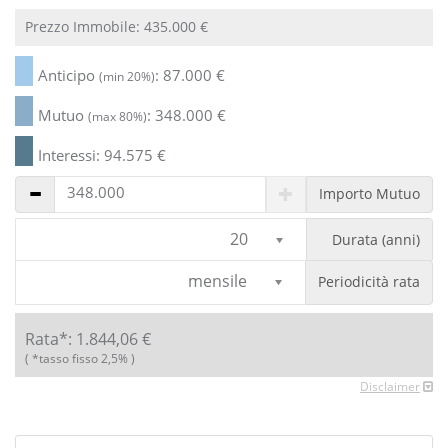
Prezzo Immobile:
435.000
€
Anticipo
:
87.000
€
(min 20%)
Mutuo
:
348.000
€
(max 80%)
Interessi:
94.575
€
Importo Mutuo
20
Durata (anni)
mensile
Periodicità rata
Rata*:
1.844,06
€
( *tasso fisso 2,5% )
Disclaimer