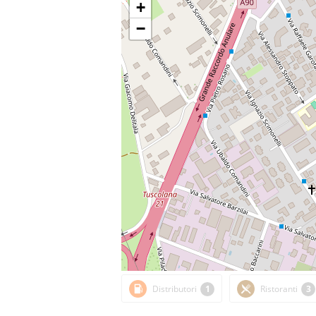
+
−
Distributori
1
Ristoranti
3