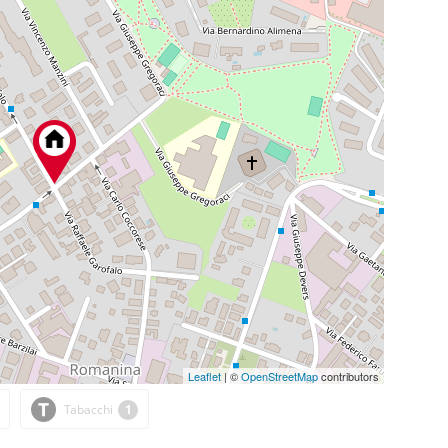
Leaflet
| ©
OpenStreetMap
contributors
Tabacchi
1