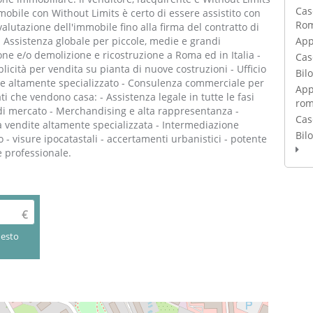
Cas
obile con Without Limits è certo di essere assistito con
Rom
alutazione dell'immobile fino alla firma del contratto di
App
i: - Assistenza globale per piccole, medie e grandi
ne e/o demolizione e ricostruzione a Roma ed in Italia -
Cas
icità per vendita su pianta di nuove costruzioni - Ufficio
Bil
le altamente specializzato - Consulenza commerciale per
App
ati che vendono casa: - Assistenza legale in tutte le fasi
ro
 di mercato - Merchandising e alta rappresentanza -
Cas
a vendite altamente specializzata - Intermediazione
Bil
ito - visure ipocatastali - accertamenti urbanistici - potente
e professionale.
uesto