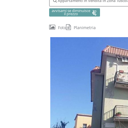
Appartamenti In Vendita In Zona Tuscolana, Romanina, Torvergata, V
avvisami se diminuisce
il prezzo
Foto
Planimetria