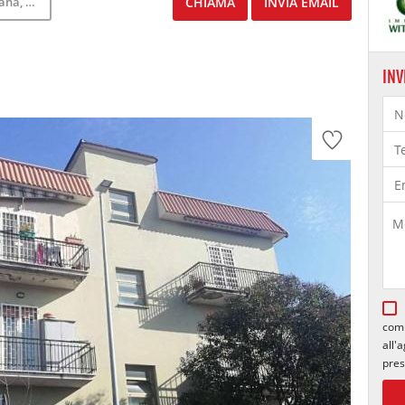
ermicino
CHIAMA
INVIA EMAIL
INV
comu
all'
pres