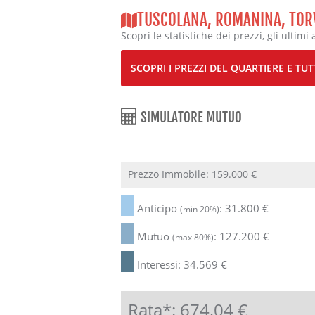
TUSCOLANA, ROMANINA, TOR
Scopri le statistiche dei prezzi, gli ultimi 
SCOPRI I PREZZI DEL QUARTIERE E TUTT
SIMULATORE MUTUO
Prezzo Immobile:
159.000
€
Anticipo
:
31.800
€
(min 20%)
Mutuo
:
127.200
€
(max 80%)
Interessi:
34.569
€
Rata*:
674,04
€