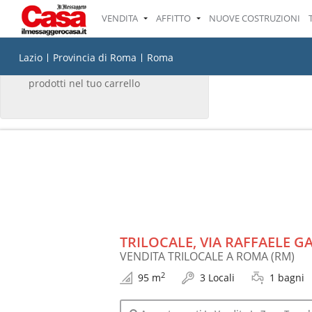
VENDITA
AFFITTO
NUOVE COSTRUZIONI
IL TUO CARRELLO
Lazio
Provincia di Roma
Roma
Non ci sono attualmente
prodotti nel tuo carrello
TRILOCALE, VIA RAFFAELE 
VENDITA TRILOCALE A ROMA (RM)
2
95 m
3 Locali
1 bagni