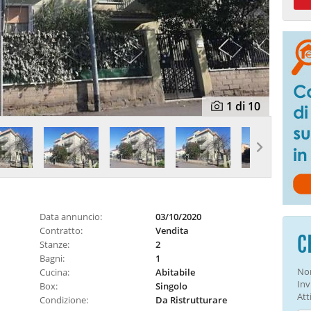
1
di 10
Data annuncio:
03/10/2020
Contratto:
Vendita
C
Stanze:
2
Bagni:
1
Non
Cucina:
Abitabile
Inv
Box:
Singolo
Atti
Condizione:
Da Ristrutturare