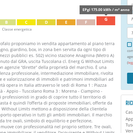
EPgl 175.00 kWh / m² anno
G
B
C
D
E
F
Classe energetica
rofalo proponiamo in vendita appartamento al piano terra
no, giardino, box, in zona ben servita da ogni tipo di
com
 mezzi pubblici es. 502) vicino stazione Anagnina (Metro A)
age
inuto dal GRA, uscita Tuscolana cl. Energ G Without Limits
(
leg
on agenzie “dirette” della proprietà del marchio. È una
sulenza professionale, intermediazione immobiliare, rivolta
e e valorizzazione di immobili e patrimoni immobiliari ad
età opera in Italia attraverso le sedi di Roma 1 : Piazza
ttà - Appio - Tuscolano Roma 3 : Morena - Ciampino -
rofessionisti in grado di coprire tutto il territorio di
RIC
ta è quindi l'offerta di proposte immobiliari, offerte da
i Without Limits mettono a disposizione della clientela
Cas
rto operativo in tutti gli ambiti immobiliari. Il marchio
App
 tre ovali, simbolo di equilibrio e perfezione,
Tus
 muove con professionalità nel proprio settore. Tre ovali,
Ver
one immobiliare: il venditore, l’acquirente e Without Limits