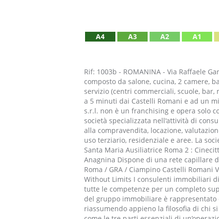
A4
A3
A2
A1
Rif: 1003b - ROMANINA - Via Raffaele Ga
composto da salone, cucina, 2 camere, bag
servizio (centri commerciali, scuole, bar,
a 5 minuti dai Castelli Romani e ad un m
s.r.l. non è un franchising e opera solo c
società specializzata nell'attività di con
alla compravendita, locazione, valutazion
uso terziario, residenziale e aree. La soci
Santa Maria Ausiliatrice Roma 2 : Cineci
Anagnina Dispone di una rete capillare di p
Roma / GRA / Ciampino Castelli Romani Vas
Without Limits I consulenti immobiliari d
tutte le competenze per un completo suppo
del gruppo immobiliare è rappresentato da
riassumendo appieno la filosofia di chi si
come le tre parti essenziali di un’operazi