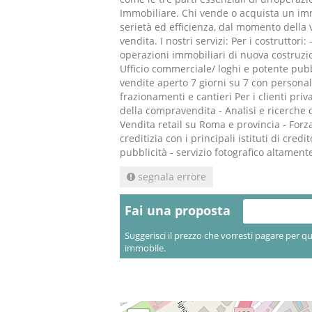
Immobiliare. Chi vende o acquista un imm
serietà ed efficienza, dal momento della v
vendita. I nostri servizi: Per i costruttor
operazioni immobiliari di nuova costruzio
Ufficio commerciale/ loghi e potente pubbl
vendite aperto 7 giorni su 7 con persona
frazionamenti e cantieri Per i clienti priv
della compravendita - Analisi e ricerche
Vendita retail su Roma e provincia - Forz
creditizia con i principali istituti di cred
pubblicità - servizio fotografico altament
segnala errore
Fai una proposta
Suggerisci il prezzo che vorresti pagare per q
immobile.