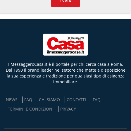
INVIA
102 mq
2 stanze
1 bagno
IlMessaggeroCasa.it è il portale per chi cerca casa a Roma.
Dal 1990 il brand leader nel settore che mette a disposizione
la sua esperienza e tradizione per qualsiasi tipo di esigenza
7
immobiliare.
Appartamento - via Tacito
300.000 €
NEWS
FAQ
CHI SIAMO
CONTATTI
FAQ
VENDITA APPARTAMENTO A ROMA (RM )
TERMINI E CONDIZIONI
PRIVACY
90 mq
3 stanze
1 bagno