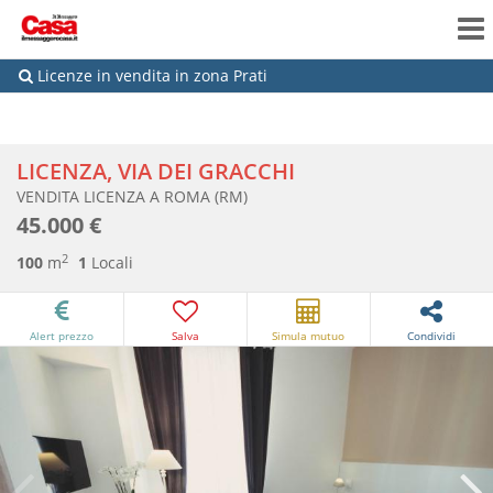
Licenze in vendita in zona Prati
LICENZA, VIA DEI GRACCHI
VENDITA LICENZA A ROMA (RM)
45.000 €
2
100
m
1
Locali
Alert prezzo
Salva
Simula mutuo
Condividi