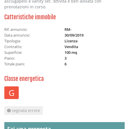
asciugapelli e vanity set. 'attività è ben avviata con
prenotazioni in corso.
Catteristiche immobile
Rif. annuncio:
RM-
Data annuncio:
30/09/2019
Tipologia:
Licenza
Contratto:
Vendita
Superficie:
100 mq
Piano:
3
Totale piani:
6
Classe energetica
G
segnala errore
Fai una proposta