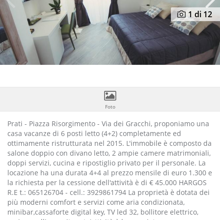
Previous
N
1
di 12
Foto
Prati - Piazza Risorgimento - Via dei Gracchi, proponiamo una
casa vacanze di 6 posti letto (4+2) completamente ed
ottimamente ristrutturata nel 2015. L'immobile è composto da
salone doppio con divano letto, 2 ampie camere matrimoniali,
doppi servizi, cucina e ripostiglio privato per il personale. La
locazione ha una durata 4+4 al prezzo mensile di euro 1.300 e
la richiesta per la cessione dell'attività è di € 45.000 HARGOS
R.E t.: 065126704 - cell.: 3929861794 La proprietà è dotata dei
più moderni comfort e servizi come aria condizionata,
minibar,cassaforte digital key, TV led 32, bollitore elettrico,