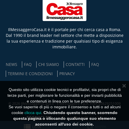
IlMessaggeroCasa.it è il portale per chi cerca casa a Roma.
Dal 1990 il brand leader nel settore che mette a disposizione
la sua esperienza e tradizione per qualsiasi tipo di esigenza
immobiliare.
NEWS
FAQ
CHI SIAMO
CONTATTI
FAQ
TERMINI E CONDIZIONI
PRIVACY
×
Questo sito utilizza cookie tecnici e profilativi, sia propri che di
terze parti, per migliorare le funzionalità e per inviarti pubblicità
e contenuti in linea con le tue preferenze.
© 2026 IlMessaggeroCasa.it - Il Messaggero S.p.A. P.IVA 05629251009
Se vuoi saperne di più o negare il consenso a tutti o ad alcuni
cookie
clicca qui
.
Chiudendo questo banner, scorrendo
SEGUICI SU
questa pagina o cliccando qualunque suo elemento
acconsenti all'uso dei cookie.
LISTA
MAPPA