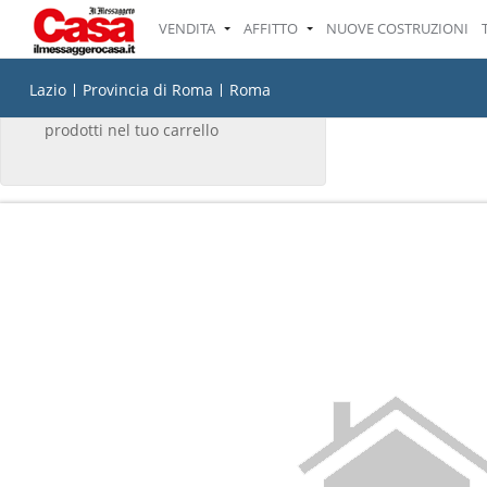
VENDITA
AFFITTO
NUOVE COSTRUZIONI
IL TUO CARRELLO
Lazio
Provincia di Roma
Roma
Non ci sono attualmente
prodotti nel tuo carrello