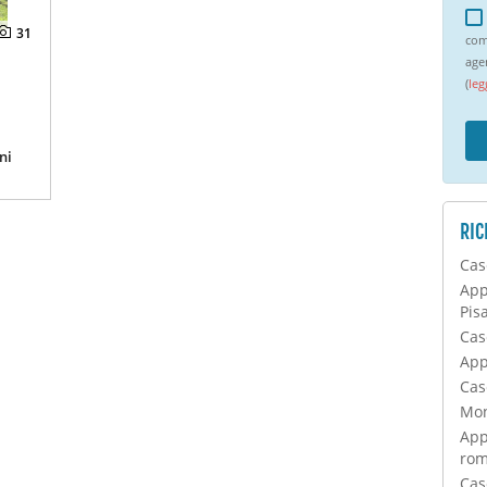
31
com
age
(
leg
ni
RIC
Cas
App
Pis
Cas
App
Cas
Mon
App
ro
Cas