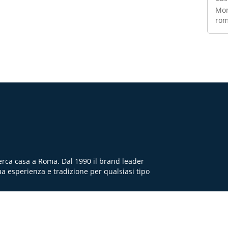
Mon
ro
cerca casa a Roma. Dal 1990 il brand leader
ua esperienza e tradizione per qualsiasi tipo
Q
TERMINI E CONDIZIONI
PRIVACY