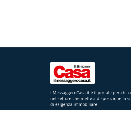
IlMessaggeroCasa.it è il portale per chi 
nel settore che mette a disposizione la s
di esigenza immobiliare.
NEWS
FAQ
CHI SIAMO
CONTATTI
FA