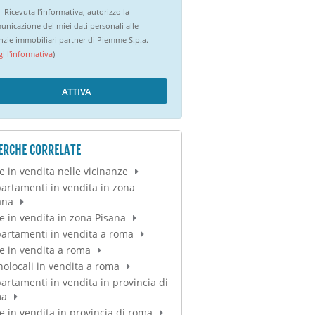
Ricevuta l'informativa, autorizzo la
unicazione dei miei dati personali alle
nzie immobiliari partner di Piemme S.p.a.
gi l'informativa
)
ATTIVA
ERCHE CORRELATE
e in vendita nelle vicinanze
artamenti in vendita in zona
ana
e in vendita in zona Pisana
artamenti in vendita a roma
e in vendita a roma
olocali in vendita a roma
artamenti in vendita in provincia di
ma
e in vendita in provincia di roma