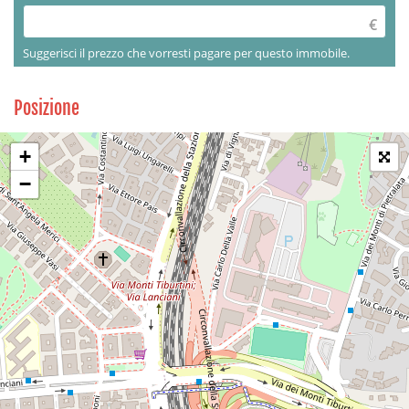
Suggerisci il prezzo che vorresti pagare per questo immobile.
Posizione
+
−