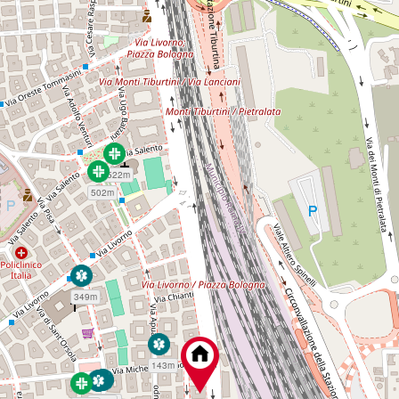
522m
502m
349m
143m