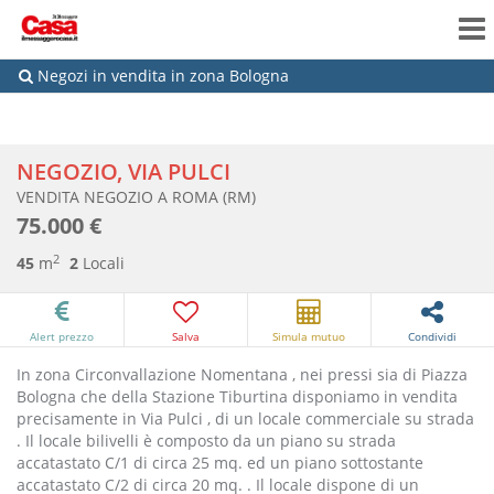
Negozi in vendita in zona Bologna
NEGOZIO, VIA PULCI
VENDITA NEGOZIO A ROMA (RM)
75.000 €
2
45
m
2
Locali
Alert prezzo
Salva
Simula mutuo
Condividi
In zona Circonvallazione Nomentana , nei pressi sia di Piazza
Bologna che della Stazione Tiburtina disponiamo in vendita
precisamente in Via Pulci , di un locale commerciale su strada
. Il locale bilivelli è composto da un piano su strada
accatastato C/1 di circa 25 mq. ed un piano sottostante
accatastato C/2 di circa 20 mq. . Il locale dispone di un