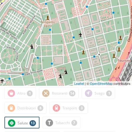
Leaflet
| ©
OpenStreetMap
contributors
Altro
1
Ristoranti
14
Svago
1
Distributori
8
Trasporti
3
Tabacchi
7
Salute
13