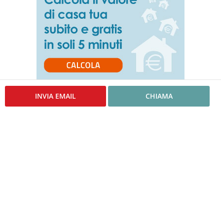
ANNUNCI SIMILI
INVIA EMAIL
CHIAMA
ABITHA TALENTI
VIA F. D'OVIDIO 83 / B, Roma (RM)
Chiama
23
Appartamento - Via Lorenzo il Magnifico, 74, 00162 Roma