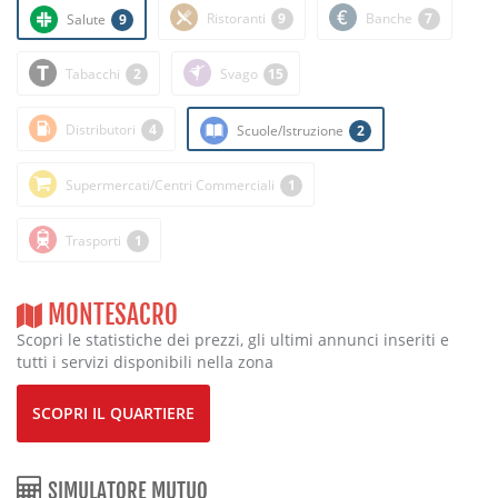
Ristoranti
9
Banche
7
Salute
9
Tabacchi
2
Svago
15
Distributori
4
Scuole/Istruzione
2
Supermercati/Centri Commerciali
1
Trasporti
1
MONTESACRO
Scopri le statistiche dei prezzi, gli ultimi annunci inseriti e
tutti i servizi disponibili nella zona
SCOPRI IL QUARTIERE
SIMULATORE MUTUO