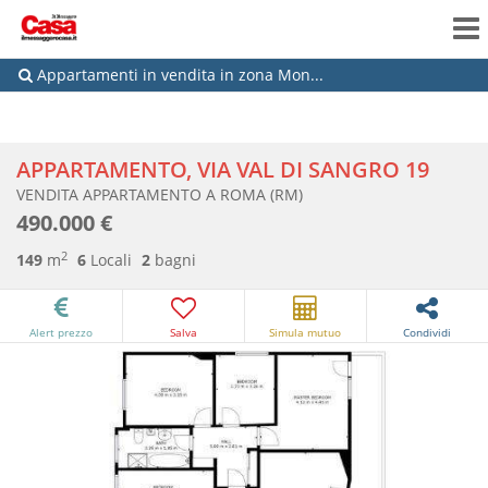
Appartamenti in vendita in zona Mon...
APPARTAMENTO, VIA VAL DI SANGRO 19
VENDITA APPARTAMENTO A ROMA (RM)
490.000 €
2
149
m
6
Locali
2
bagni
Alert prezzo
Salva
Simula mutuo
Condividi