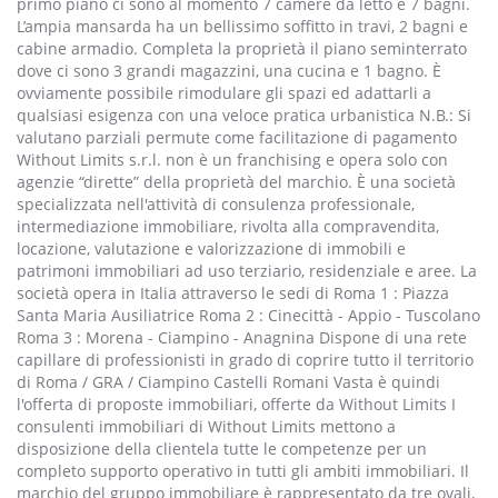
primo piano ci sono al momento 7 camere da letto e 7 bagni.
L’ampia mansarda ha un bellissimo soffitto in travi, 2 bagni e
cabine armadio. Completa la proprietà il piano seminterrato
dove ci sono 3 grandi magazzini, una cucina e 1 bagno. È
ovviamente possibile rimodulare gli spazi ed adattarli a
qualsiasi esigenza con una veloce pratica urbanistica N.B.: Si
valutano parziali permute come facilitazione di pagamento
Without Limits s.r.l. non è un franchising e opera solo con
agenzie “dirette” della proprietà del marchio. È una società
specializzata nell'attività di consulenza professionale,
intermediazione immobiliare, rivolta alla compravendita,
locazione, valutazione e valorizzazione di immobili e
patrimoni immobiliari ad uso terziario, residenziale e aree. La
società opera in Italia attraverso le sedi di Roma 1 : Piazza
Santa Maria Ausiliatrice Roma 2 : Cinecittà - Appio - Tuscolano
Roma 3 : Morena - Ciampino - Anagnina Dispone di una rete
capillare di professionisti in grado di coprire tutto il territorio
di Roma / GRA / Ciampino Castelli Romani Vasta è quindi
l'offerta di proposte immobiliari, offerte da Without Limits I
consulenti immobiliari di Without Limits mettono a
disposizione della clientela tutte le competenze per un
completo supporto operativo in tutti gli ambiti immobiliari. Il
marchio del gruppo immobiliare è rappresentato da tre ovali,