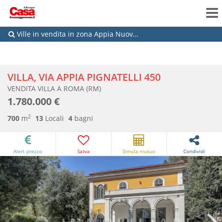
Ville in vendita in zona Appia Nuov...
VILLA, VIA APPIA PIGNATELLI 450
VENDITA VILLA A ROMA (RM)
1.780.000 €
2
700
m
13
Locali
4
bagni
Alert prezzo
Salva
Simula mutuo
Condividi