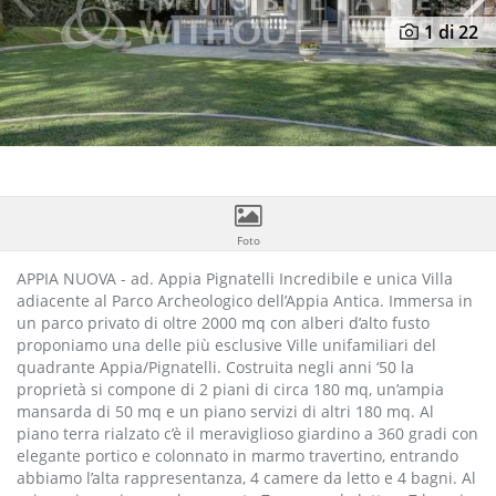
Previous
N
1
di 22
Foto
APPIA NUOVA - ad. Appia Pignatelli Incredibile e unica Villa
adiacente al Parco Archeologico dell’Appia Antica. Immersa in
un parco privato di oltre 2000 mq con alberi d’alto fusto
proponiamo una delle più esclusive Ville unifamiliari del
quadrante Appia/Pignatelli. Costruita negli anni ‘50 la
proprietà si compone di 2 piani di circa 180 mq, un’ampia
mansarda di 50 mq e un piano servizi di altri 180 mq. Al
piano terra rialzato c’è il meraviglioso giardino a 360 gradi con
elegante portico e colonnato in marmo travertino, entrando
abbiamo l’alta rappresentanza, 4 camere da letto e 4 bagni. Al