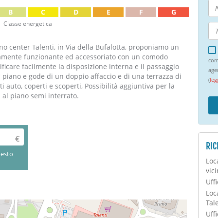
B
C
D
E
F
G
Classe energetica
no center Talenti, in Via della Bufalotta, proponiamo un
letamente funzionante ed accessoriato con un comodo
com
icare facilmente la disposizione interna e il passaggio
age
 3° piano e gode di un doppio affaccio e di una terrazza di
(
leg
ti auto, coperti e scoperti, Possibilità aggiuntiva per la
 al piano semi interrato.
RIC
uesto
Loc
vic
Uffi
Loc
Tal
Uffi