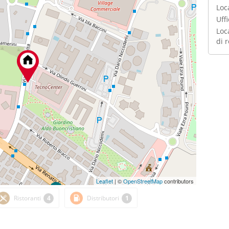
Loc
Uffi
Loc
di 
Leaflet
| ©
OpenStreetMap
contributors
Ristoranti
4
Distributori
1
365m