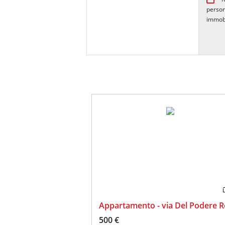
person
immob
Appartamento - via Del Podere 
500 €