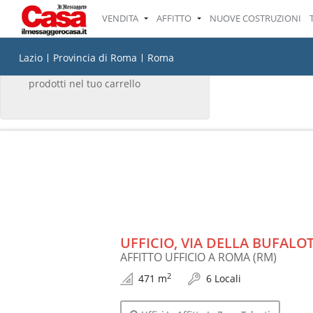
VENDITA
AFFITTO
NUOVE COSTRUZIONI
IL TUO CARRELLO
Lazio
Provincia di Roma
Roma
Non ci sono attualmente
prodotti nel tuo carrello
UFFICIO, VIA DELLA BUFALO
AFFITTO UFFICIO A ROMA (RM)
2
471 m
6 Locali