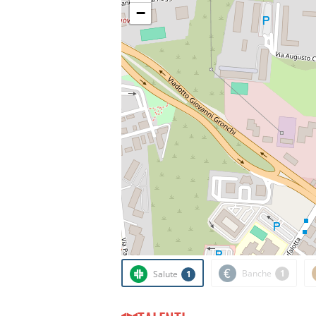
−
Banche
1
Salute
1