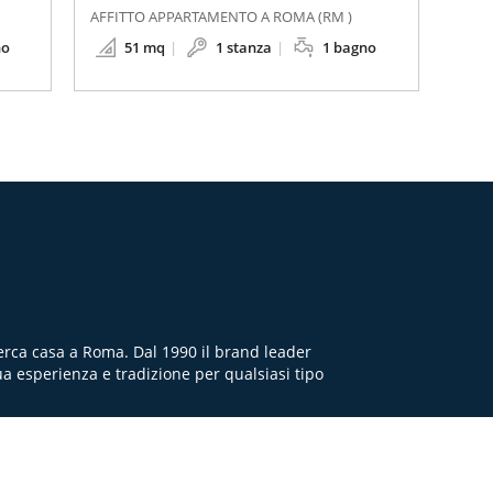
AFFITTO APPARTAMENTO A ROMA (RM )
no
51 mq
1 stanza
1 bagno
cerca casa a Roma. Dal 1990 il brand leader
ua esperienza e tradizione per qualsiasi tipo
Q
TERMINI E CONDIZIONI
PRIVACY