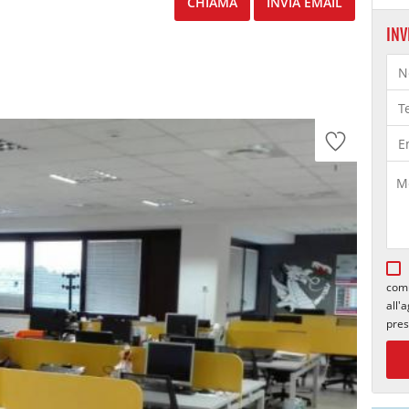
CHIAMA
INVIA EMAIL
INV
comu
all'
pres