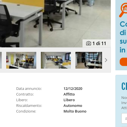
1
di 11
C
Data annuncio:
12/12/2020
Contratto:
Affitto
Non
Libero:
Libero
Inv
Riscaldamento:
Autonomo
Atti
Condizione:
Molto Buono