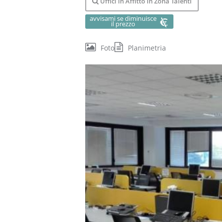
Uffici In Affitto In Zona Talenti
avvisami se diminuisce
il prezzo
Foto
Planimetria