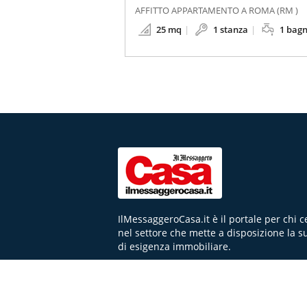
AFFITTO APPARTAMENTO A ROMA (RM )
25 mq
1 stanza
1 bag
IlMessaggeroCasa.it è il portale per chi 
nel settore che mette a disposizione la s
di esigenza immobiliare.
NEWS
FAQ
CHI SIAMO
CONTATTI
FA