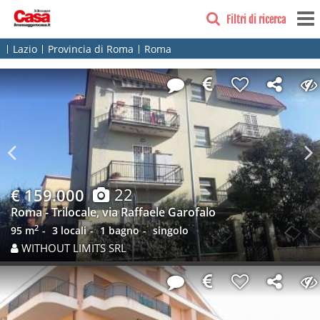
Filtri di ricerca
Lazio
Provincia di Roma
Roma
Previous
N
22
€ 159.000
Roma - Trilocale, via Raffaele Garofalo
2
95 m
3 locali
1 bagno
singolo
WITHOUT LIMITS SRL