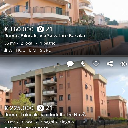
Previous
N
21
€ 160.000
Roma - Bilocale, via Salvatore Barzilai
2
55 m
2 locali
1 bagno
WITHOUT LIMITS SRL
Previous
N
21
€ 225.000
Roma - Trilocale, via Rodolfo De NovÃ
2
80 m
3 locali
2 bagni
singolo