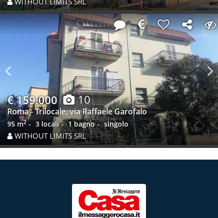
WITHOUT LIMITS SRL
Previous
N
10
€ 159.000
Roma - Trilocale, via Raffaele Garofalo
2
95 m
3 locali
1 bagno
singolo
WITHOUT LIMITS SRL