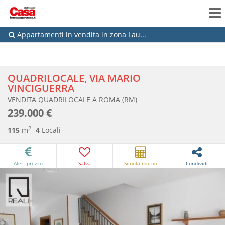
Appartamenti in vendita in zona Lau...
QUADRILOCALE, VIA MARIO
VINCIGUERRA
VENDITA QUADRILOCALE A ROMA (RM)
239.000 €
2
115
m
4
Locali
Alert prezzo
Salva
Simula mutuo
Condividi