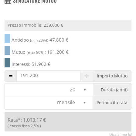
SIMULATORE MUTUO
Prezzo Immobile:
239.000
€
Anticipo
:
47.800
€
(min 20%)
Mutuo
:
191.200
€
(max 80%)
Interessi:
51.962
€
Importo Mutuo
20
Durata (anni)
mensile
Periodicità rata
Rata*:
1.013,17
€
( *tasso fisso 2,5% )
Disclaimer