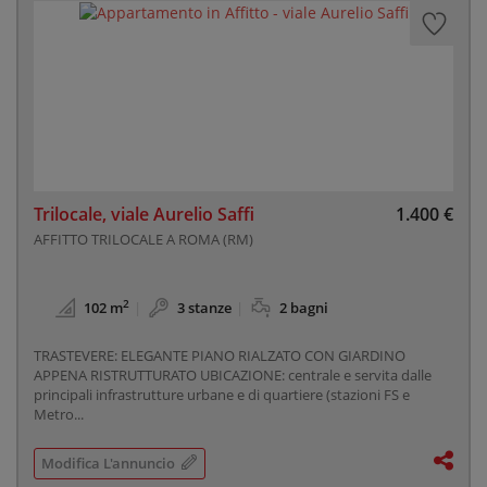
Trilocale, viale Aurelio Saffi
1.400 €
AFFITTO TRILOCALE A ROMA (RM)
2
102 m
3 stanze
2 bagni
TRASTEVERE: ELEGANTE PIANO RIALZATO CON GIARDINO
APPENA RISTRUTTURATO UBICAZIONE: centrale e servita dalle
principali infrastrutture urbane e di quartiere (stazioni FS e
Metro...
Modifica L'annuncio