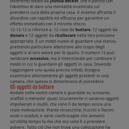
l
disordine) ideato da
Joshua Becker
, che è partito con
a
l'obiettivo di dare una mentalità incentrata sul
d
c
prendersi cura della propria casa. Il sistema affronta il
b
o
disordine con rapidità ed efficacia per garantire un
effetto immediato con il minimo sforzo.
lu
do
12-12-12 si riferisce a: 12 cose da
buttare
, 12 oggetti da
22
21
donare
e 12 oggetti da
ricollocare
nella loro posizione
gi
lug
appropriata. È un modo nuovo di guardare una stanza,
20
20
16
prestando particolare attenzione allo scopo degli
11
oggetti e al loro valore per lo spazio. Il numero 12 può
Re
In
sembrare
eccessivo
, ma è intenzionale per cambiare il
è
It
modo in cui si guardano gli oggetti in casa. Dovendo
u
og
raggiungere una quota precisa infatti, bisogna
ge
gi
esaminare attentamente gli oggetti presenti in una
au
in
camera, che spesso si dimenticano di possedere.
e
m
Gli oggetti da buttare
vi
pi
Andate nelle vostre camere e guardate su scrivanie,
p
di
scaffali o mensole: quasi sicuramente ci saranno oggetti
og
5
impolverati e inutili, che sono lì da tempo senza una
es
ca
reale motivazione. Piante rinsecchite, trucchi e flaconi
u
v
vuoti o scaduti, e varie cianfrusaglie che avevano
C
ra
un'utilità tempo fa ma che ora sono lì a prendere
l'
da
polvere. Tutto ciò che non trova una collocazione ha
si