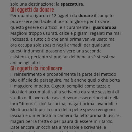
la
solo una destinazione: la
spazzatura
.
la
e
Gli oggetti da donare
pi
la
Per quanto rigurda i 12 oggetti da
donare
il compito
pu
m
può essere più facile: il posto migliore per trovare
po
pa
questo genere di articoli è sicuramente il
guardaroba
.
de
Maglioni troppo usurati, calze e pigiami regalati ma mai
fu
indossati, e tutto ciò che anni prima veniva usato ma
av
ora occupa solo spazio negli armadi: per qualcuno
al
questi indumenti possono vivere una seconda
N
esistenza, pertanto si può far del bene a sé stessi ma
c
anche agli altri.
15
Gli oggetti da ricollocare
fa
Il reinserimento è probabilmente la parte del metodo
...
più difficile da perseguire, ma è anche quello che porta
il maggiore impatto. Oggetti semplici come tazze e
bicchieri accumulati sulla scrivania durante sessioni di
studio o di lavoro da casa, devono essere riportati nella
loro "dimora", cioè la cucina, magari prima lavandoli. r
Molti prodotti per la cura della pelle spesso vengono
lasciati e dimenticati in camera da letto prima di uscire,
magari per la fretta o per paura di essere in ritardo.
Date ancora un'occhiata a mensole e scrivanie, e