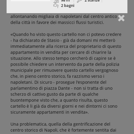
98 m
2 stanze
soprattutto, del costo degli affitti. Un aumento, quello di
2 bagni
affitti e appartamenti, che sta inesorabilmente
allontanando migliaia di napoletani dal centro antico
della città in favore dei massicci flussi turistici.
«Quando ho visto questo cartello non ci potevo credere
- ha dichiarato de Stasio - già da domani mi metterò
immediatamente alla ricerca del proprietario di questo
appartamento in vendita per cercare di chiarire la
situazione. Allo stesso tempo cercherò di capire se è
possibile chiedere un intervento da parte della polizia
municipale per rimuovere questo cartello vergognoso
che, in pieno centro storico, fa razzismo verso i
napoletani. Di sicuro - prosegue l'esponente del
parlamentino di piazza Dante - non si tratta di uno
scherzo di cattivo gusto da parte di qualche
buontempone visto che, a quanto risulta, questo
cartello è li già da diversi giorni e nei dintorni ci sono
sicuramente appartamenti in vendita».
Una problematica, quella della gentrificazione del
centro storico di Napoli, che è fortemente sentita dai