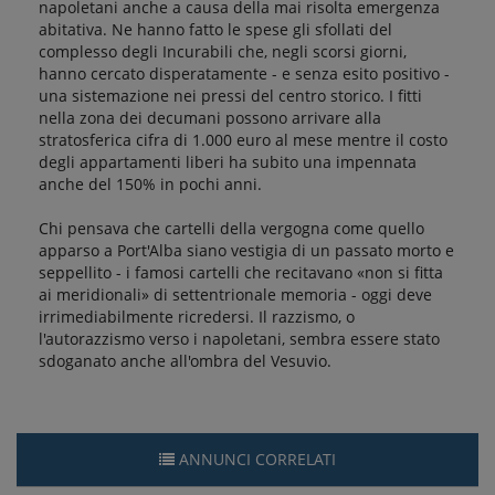
napoletani anche a causa della mai risolta emergenza
abitativa. Ne hanno fatto le spese gli sfollati del
complesso degli Incurabili che, negli scorsi giorni,
hanno cercato disperatamente - e senza esito positivo -
una sistemazione nei pressi del centro storico. I fitti
nella zona dei decumani possono arrivare alla
stratosferica cifra di 1.000 euro al mese mentre il costo
degli appartamenti liberi ha subito una impennata
anche del 150% in pochi anni.
Chi pensava che cartelli della vergogna come quello
apparso a Port'Alba siano vestigia di un passato morto e
seppellito - i famosi cartelli che recitavano «non si fitta
ai meridionali» di settentrionale memoria - oggi deve
irrimediabilmente ricredersi. Il razzismo, o
l'autorazzismo verso i napoletani, sembra essere stato
sdoganato anche all'ombra del Vesuvio.
ANNUNCI CORRELATI